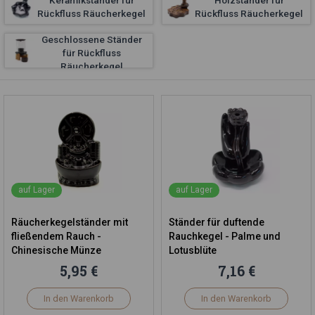
Keramikständer für
Holzständer für
Rückfluss Räucherkegel
Rückfluss Räucherkegel
Geschlossene Ständer
für Rückfluss
Räucherkegel
auf Lager
auf Lager
Räucherkegelständer mit
Ständer für duftende
fließendem Rauch -
Rauchkegel - Palme und
Chinesische Münze
Lotusblüte
5,95 €
7,16 €
In den Warenkorb
In den Warenkorb