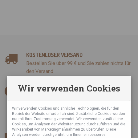
KOSTENLOSER VERSAND
Bestellen Sie über 99 € und Sie zahlen nichts für
den Versand
Wir verwenden Cookies
INFORMATIONEN
AGB
Datenschutzrichtlinie
Wir verwenden Cookies und ähnliche Technologien, die für den
Betrieb der Website erforderlich sind. Zusätzliche Cookies werden
Sie haben über uns geschrieben
nur mit Ihrer Zustimmung verwendet. Wir verwenden zusätzliche
Cookies, um Analysen der Websitenutzung durchzuführen und die
Wirksamkeit von Marketingmaßnahmen zu überprüfen. Diese
SICHERER ESHOP
Analysen werden durchgeführt, um Ihnen ein besseres