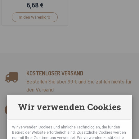
6,68 €
In den Warenkorb
KOSTENLOSER VERSAND
Bestellen Sie über 99 € und Sie zahlen nichts für
den Versand
Wir verwenden Cookies
INFORMATIONEN
AGB
Datenschutzrichtlinie
Wir verwenden Cookies und ähnliche Technologien, die für den
Betrieb der Website erforderlich sind. Zusätzliche Cookies werden
Sie haben über uns geschrieben
nur mit Ihrer Zustimmung verwendet. Wir verwenden zusätzliche