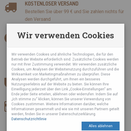
KOSTENLOSER VERSAND
Bestellen Sie über 99 € und Sie zahlen nichts für
den Versand
Wir verwenden Cookies
INFORMATIONEN
AGB
Datenschutzrichtlinie
Wir verwenden Cookies und ähnliche Technologien, die für den
Betrieb der Website erforderlich sind. Zusätzliche Cookies werden
Sie haben über uns geschrieben
nur mit Ihrer Zustimmung verwendet. Wir verwenden zusätzliche
Cookies, um Analysen der Websitenutzung durchzuführen und die
Wirksamkeit von Marketingmaßnahmen zu überprüfen. Diese
SICHERER ESHOP
Analysen werden durchgeführt, um Ihnen ein besseres
Nutzungserlebnis auf der Website zu bieten. Sie können Ihre
Wir verwenden SSL-Zertifikat und DSGVO.
Einwilligung jederzeit über den Link „Cookie-Einstellungen“ am
Ende jeder Seite erteilen, ablehnen oder widerrufen. Indem Sie auf
„Ich stimme zu“ klicken, können Sie unserer Verwendung von
ZAHLUNGSART
Cookies zustimmen. Weitere Informationen darüber, welche
Informationen gesammelt und wie sie mit unseren Partnern geteilt
werden, finden Sie in unserer Datenschutzerklärung.
Datenschutzrichtlinie
Alles ablehnen