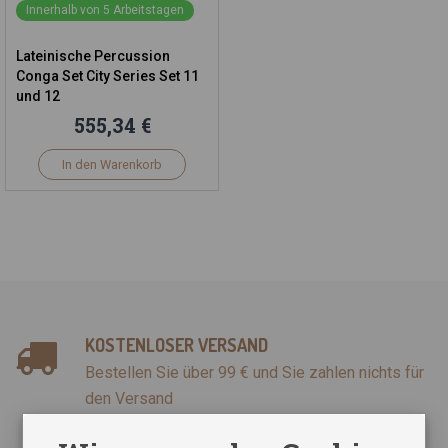
Innerhalb von 5 Arbeitstagen
Lateinische Percussion
Conga Set City Series Set 11
und 12
555,34 €
In den Warenkorb
KOSTENLOSER VERSAND
Bestellen Sie über 99 € und Sie zahlen nichts für
den Versand