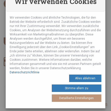
Wir verwenden Cookies
INFORMATIONEN
AGB
Datenschutzrichtlinie
Wir verwenden Cookies und ähnliche Technologien, die für den
Betrieb der Website erforderlich sind. Zusätzliche Cookies werden
Sie haben über uns geschrieben
nur mit Ihrer Zustimmung verwendet. Wir verwenden zusätzliche
Cookies, um Analysen der Websitenutzung durchzuführen und die
Wirksamkeit von Marketingmaßnahmen zu überprüfen. Diese
SICHERER ESHOP
Analysen werden durchgeführt, um Ihnen ein besseres
Nutzungserlebnis auf der Website zu bieten. Sie können Ihre
Wir verwenden SSL-Zertifikat und DSGVO.
Einwilligung jederzeit über den Link „Cookie-Einstellungen“ am
Ende jeder Seite erteilen, ablehnen oder widerrufen. Indem Sie auf
„Ich stimme zu“ klicken, können Sie unserer Verwendung von
ZAHLUNGSART
Cookies zustimmen. Weitere Informationen darüber, welche
Informationen gesammelt und wie sie mit unseren Partnern geteilt
werden, finden Sie in unserer Datenschutzerklärung.
Datenschutzrichtlinie
Alles ablehnen
Stimme allem zu
© 2026 Produziert mit
von Tuli A Tuli Laboratories s. r. o.
Detaillierte Einstellungen
Cookie-Einstellungen