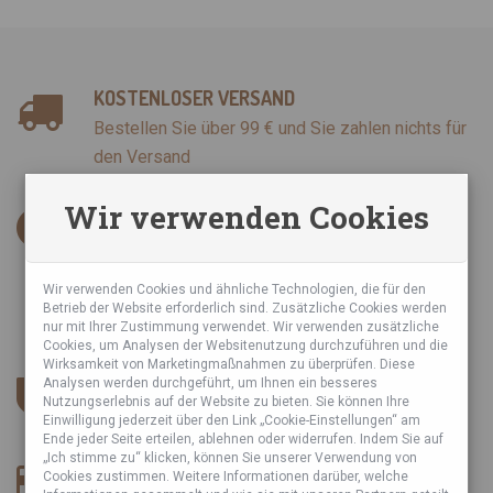
KOSTENLOSER VERSAND
Bestellen Sie über 99 € und Sie zahlen nichts für
den Versand
Wir verwenden Cookies
INFORMATIONEN
AGB
Datenschutzrichtlinie
Wir verwenden Cookies und ähnliche Technologien, die für den
Betrieb der Website erforderlich sind. Zusätzliche Cookies werden
Sie haben über uns geschrieben
nur mit Ihrer Zustimmung verwendet. Wir verwenden zusätzliche
Cookies, um Analysen der Websitenutzung durchzuführen und die
Wirksamkeit von Marketingmaßnahmen zu überprüfen. Diese
SICHERER ESHOP
Analysen werden durchgeführt, um Ihnen ein besseres
Nutzungserlebnis auf der Website zu bieten. Sie können Ihre
Wir verwenden SSL-Zertifikat und DSGVO.
Einwilligung jederzeit über den Link „Cookie-Einstellungen“ am
Ende jeder Seite erteilen, ablehnen oder widerrufen. Indem Sie auf
„Ich stimme zu“ klicken, können Sie unserer Verwendung von
ZAHLUNGSART
Cookies zustimmen. Weitere Informationen darüber, welche