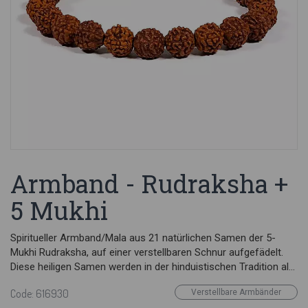
Armband - Rudraksha +
5 Mukhi
Spiritueller Armband/Mala aus 21 natürlichen Samen der 5-
Mukhi Rudraksha, auf einer verstellbaren Schnur aufgefädelt.
Diese heiligen Samen werden in der hinduistischen Tradition als
"Tränen des Gottes Shiva" betrachtet und seit Jahrtausenden
Code: 616930
Verstellbare Armbänder
für spirituellen Schutz, Konzentration und Stärkung der