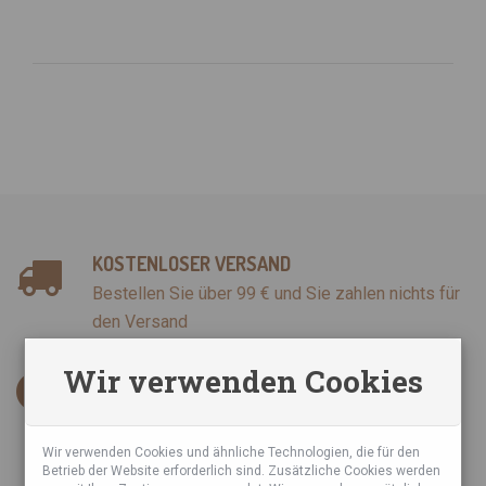
KOSTENLOSER VERSAND
Bestellen Sie über 99 € und Sie zahlen nichts für
den Versand
Wir verwenden Cookies
INFORMATIONEN
AGB
Datenschutzrichtlinie
Wir verwenden Cookies und ähnliche Technologien, die für den
Betrieb der Website erforderlich sind. Zusätzliche Cookies werden