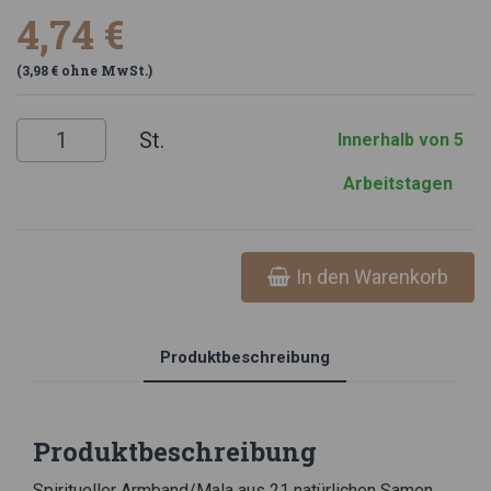
Lebensenergie verwendet. Material: natürliche Rudraksha-
4,74 €
Samen (5-Mukhi) Armbandgröße: ± 8 cm Durchmesser der
Perle: ± 0,8 cm Typ: verstellbares Armband - Einheitsgröße
(3,98 € ohne MwSt.)
Gewicht: ca. 7 g
St.
Innerhalb von 5
Arbeitstagen
In den Warenkorb
Produktbeschreibung
Produktbeschreibung
Spiritueller Armband/Mala aus 21 natürlichen Samen